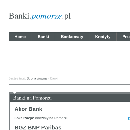
Banki.
pomorze
.pl
Home
Banki
Bankomaty
Kredyty
Prz
Jesteś tutaj:
Strona główna
» Banki
Banki na Pomorzu
Alior Bank
Lokalizacja:
oddziały na Pomorzu
BGŻ BNP Paribas