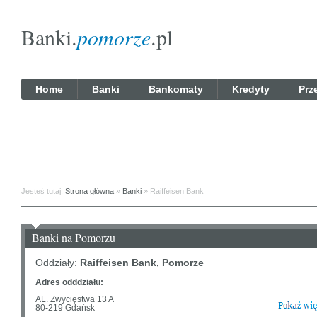
Banki.
pomorze
.pl
Home
Banki
Bankomaty
Kredyty
Prz
Jesteś tutaj:
Strona główna
»
Banki
» Raiffeisen Bank
Banki na Pomorzu
Oddziały:
Raiffeisen Bank, Pomorze
Adres odddziału:
AL. Zwycięstwa 13 A
80-219 Gdańsk