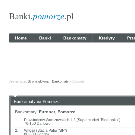
Banki.
pomorze
.pl
Home
Banki
Bankomaty
Kredyty
Prz
Jesteś tutaj:
Strona główna
»
Bankomaty
» Euronet
Bankomaty na Pomorzu
Bankomaty:
Euronet, Pomorze
1.
Powstańców Warszawskich 1-3 (Supermarket "Biedronka")
76-150 Darłowo
2.
Witosa (Stacja Paliw "BP")
80-809 Gdańsk