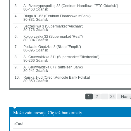
3.
Al. Rzeczypospolitej 33 (Centrum Handlowe "ETC Gdańsk")
80-463 Gdańsk
4.
Długa 81-83 (Centrum Finansowe mBank)
80-831 Gdańsk
5.
Szczęśliwa 3 (Supermarket "Auchan")
80-176 Gdańsk
6.
Kołobrzeska 32 (Supermarket "Real")
80-394 Gdańsk
7.
Podwale Grodzkie 8 (Sklep "Empik")
80-895 Gdańsk
8.
Al. Grunwaldzka 211 (Supermarket "Biedronka")
80-266 Gdańsk
9.
Al. Grunwaldzka 67 (Raiffeisen Bank)
80-241 Gdańsk
10.
Rajska 1-5d (Credit Agricole Bank Polska)
80-850 Gdańsk
1
2
...
34
Nast
Może zainteresują Cię też bankomaty
eCard