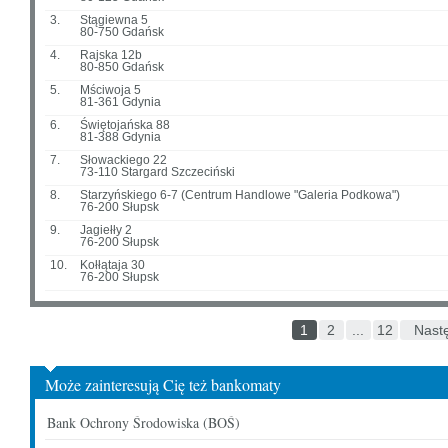
3.
Stągiewna 5
80-750 Gdańsk
4.
Rajska 12b
80-850 Gdańsk
5.
Mściwoja 5
81-361 Gdynia
6.
Świętojańska 88
81-388 Gdynia
7.
Słowackiego 22
73-110 Stargard Szczeciński
8.
Starzyńskiego 6-7 (Centrum Handlowe "Galeria Podkowa")
76-200 Słupsk
9.
Jagiełły 2
76-200 Słupsk
10.
Kołłątaja 30
76-200 Słupsk
1
2
...
12
Nast
Może zainteresują Cię też bankomaty
Bank Ochrony Środowiska (BOŚ)