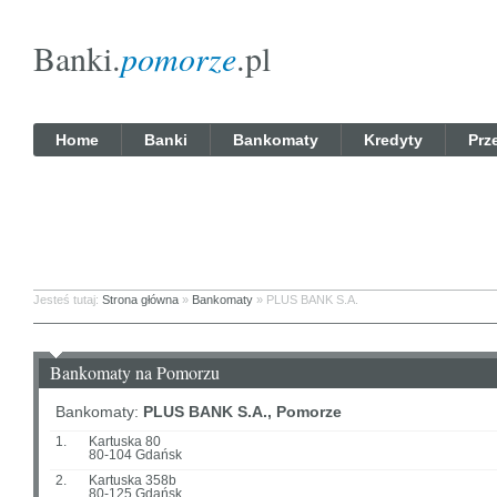
Banki.
pomorze
.pl
Home
Banki
Bankomaty
Kredyty
Prz
Jesteś tutaj:
Strona główna
»
Bankomaty
» PLUS BANK S.A.
Bankomaty na Pomorzu
Bankomaty:
PLUS BANK S.A., Pomorze
1.
Kartuska 80
80-104 Gdańsk
2.
Kartuska 358b
80-125 Gdańsk