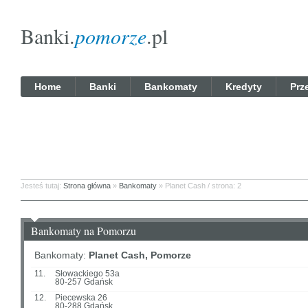
Banki.
pomorze
.pl
Home
Banki
Bankomaty
Kredyty
Prz
Jesteś tutaj:
Strona główna
»
Bankomaty
» Planet Cash / strona: 2
Bankomaty na Pomorzu
Bankomaty:
Planet Cash, Pomorze
11.
Słowackiego 53a
80-257 Gdańsk
12.
Piecewska 26
80-288 Gdańsk